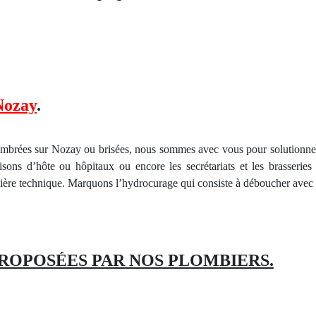
Nozay
.
combrées sur Nozay ou brisées, nous sommes avec vous pour solutionne
isons d’hôte
ou h
ôpitaux ou encore les secrétariats et les brasserie
rnière technique. Marquons l’hydrocurage qui consiste à déboucher avec
ROPOSÉES
PAR NOS
PLOMBIERS
.