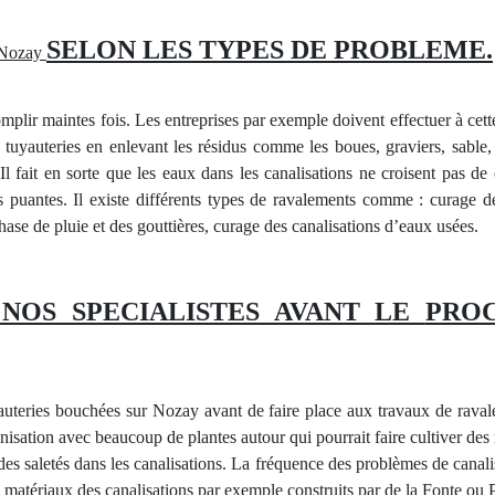
SELON LES TYPES DE
PROBLEME.
 Nozay
mplir maintes fois. Les entreprises par exemple doivent effectuer à cett
s
tuyauteries en enlevant les résidus comme les boues, graviers, sable, 
 Il fait en sorte que les eaux dans les canalisations ne croisent pas d
rs
puantes
. Il
existe différents types de ravalements comme :
curage
de
ase de pluie et des gouttières,
curage
des canalisations d’eaux usées.
R NOS
SPECIALISTES
AVANT LE
PROC
auteries bouchées sur Nozay avant de faire place aux travaux de ravalem
ronisation avec beaucoup de
plantes
autour qui pourrait faire cultiver de
des saletés dans les canalisations
. La
fréquence des problèmes de canalis
es matériaux des canalisations par exemple
construits
par de la Fonte ou 