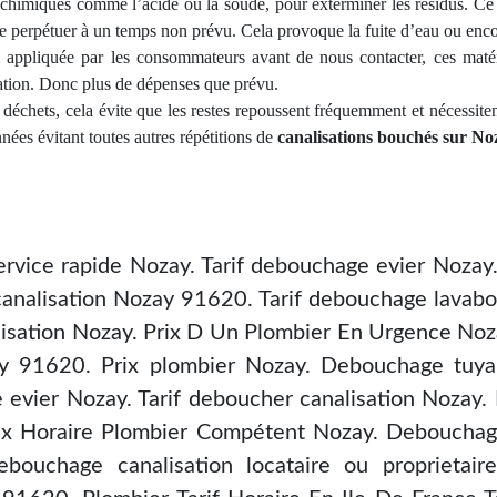
 chimiques comme l’acide ou la soude, pour exterminer les résidus. Ce 
se perpétuer à un temps non prévu. Cela provoque la fuite d’eau ou enco
i appliquée par les consommateurs avant de nous contacter, ces mat
uation. Donc plus de dépenses
que pr
évu.
s déchets, cela évite que les restes repoussent fréquemment et né
cessite
nées évitant toutes autres répétitions de
canalisations bouchés sur No
ervice rapide Nozay. Tarif debouchage evier Nozay
analisation Nozay 91620. Tarif debouchage lavabo
isation Nozay. Prix D Un Plombier En Urgence No
 91620. Prix plombier Nozay. Debouchage tuy
 evier Nozay. Tarif deboucher canalisation Nozay
x Horaire Plombier Compétent Nozay. Debouchag
ebouchage canalisation locataire ou proprieta