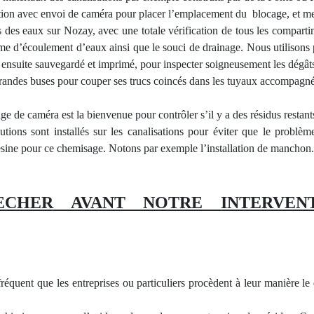
ation avec envoi de caméra pour placer l’emplacement du blocage, et mes
 des eaux sur Nozay, avec une totale vérification de tous les compartim
ème d’écoulement d’eaux ainsi que le souci de drainage. Nous utilisons
t ensuite sauvegardé
et imprim
é, pour inspecter soigneusement les dégât
randes buses pour couper ses trucs
coinc
és dans les tuyaux
accompagn
e de caméra est la bienvenue pour contrôler s’il y a des résidus restants
ions sont installés sur les canalisations pour éviter
que le
problème
ésine pour ce
chemisage
. Notons par exemple l’installation de
manchon
CHER
AVANT NOTRE
INTERVEN
fré
quent
que les entreprises ou particuliers procèdent à leur manière 