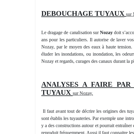
DEBOUCHAGE
TUYAUX
sur
Le dragage de canalisation sur
Nozay
doit s’acco
ans pour les particuliers. Il autorise de laver
vo
Nozay, par le moyen des eaux à
haute
tension.
éluder les inondations, ou inondation, les odeu
Nozay et regards, curages des canaux durant la ph
ANALYSES A FAIRE PA
TUYAUX
sur Nozay.
Il
faut avant tout de dé
crire
les origines des tuy
sont établis les tuyauteries. Par exemple une int
y a des constructions autour et pourrait entraîner 
reproduit fréquemment. Aussi il faut connaitre l