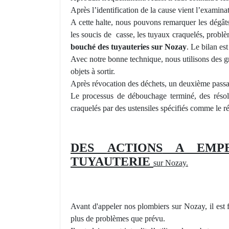
Après l’identification de la cause vient l’examin
A cette halte, nous pouvons remarquer les dégâts
les soucis de casse, les tuyaux craquelés, probl
bouché des tuyauteries sur Nozay
. Le bilan es
Avec notre bonne technique, nous utilisons des g
objets à sortir.
Après révocation des dé
chets
, un deuxième passag
Le
processus
de débouchage terminé, des résolut
craquelés par des ustensiles spécifiés comme le r
DES
ACTIONS
A EMPE
TUYAUTERIE
sur Nozay.
Avant d'appeler
nos
plombiers sur Nozay, il est 
plus de problèmes
que pr
évu.