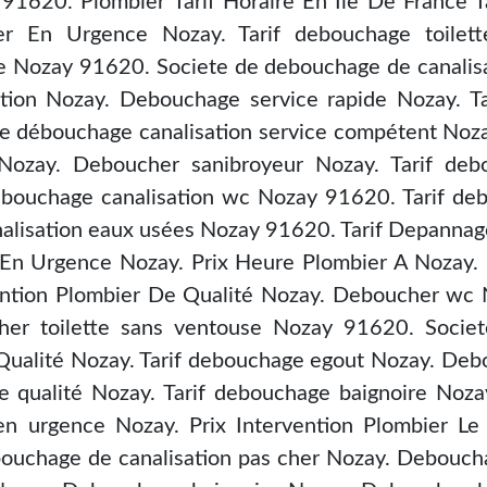
 91620. Plombier Tarif Horaire En Ile De France 
bier En Urgence Nozay. Tarif debouchage toil
 Nozay 91620. Societe de debouchage de canalisat
tion Nozay. Debouchage service rapide Nozay. Ta
e débouchage canalisation service compétent Noza
Nozay. Deboucher sanibroyeur Nozay. Tarif deb
bouchage canalisation wc Nozay 91620. Tarif deb
alisation eaux usées Nozay 91620. Tarif Depanna
En Urgence Nozay. Prix Heure Plombier A Nozay.
ention Plombier De Qualité Nozay. Deboucher wc 
r toilette sans ventouse Nozay 91620. Societ
Qualité Nozay. Tarif debouchage egout Nozay. Deb
 qualité Nozay. Tarif debouchage baignoire Nozay
en urgence Nozay. Prix Intervention Plombier L
bouchage de canalisation pas cher Nozay. Debouch