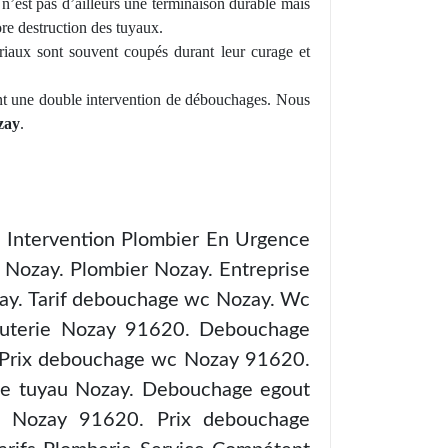
n’est pas d’ailleurs une terminaison durable mais
re destruction des tuyaux.
ériaux sont souvent coupés durant leur
curage
et
nt
une double intervention de débouchages. Nous
zay
.
. Intervention Plombier En Urgence
 Nozay. Plombier Nozay. Entreprise
zay. Tarif debouchage wc Nozay. Wc
auterie Nozay 91620. Debouchage
. Prix debouchage wc Nozay 91620.
e tuyau Nozay. Debouchage egout
ire Nozay 91620. Prix debouchage