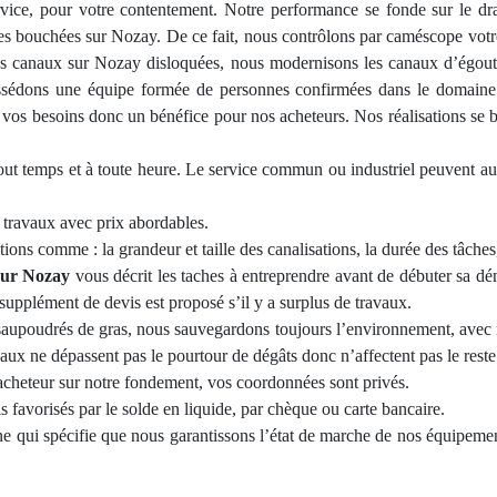
vice, pour votre contentement. Notre performance se fonde sur le dr
tes bouchées sur Nozay. De ce fait, nous contrôlons par caméscope vot
vos canaux sur Nozay disloquées, nous modernisons les canaux d’égouts
ossédons une é
quipe
formée de personnes confirmées dans le domaine 
on vos besoins donc un bénéfice pour nos acheteurs
. Nos
réalisations se
tout temps et à toute heure. Le service commun ou industriel peuvent au
e
travaux avec prix abordables.
ions comme : la grandeur et taille des canalisations, la durée des tâches,
sur Nozay
vous décrit les taches à entreprendre avant de débuter sa d
 supplément de devis est proposé s’il y a surplus de travaux.
upoudrés de gras, nous sauvegardons toujours l’environnement, avec no
aux ne dépassent pas le pourtour de dégâts donc n’affectent pas le rest
’acheteur sur notre fondement
, vos
coordonn
ées sont privés.
s favorisés par le solde en liquide, par chè
que ou carte bancaire.
e qui spécifie que nous garantissons l’état de marche de nos équipeme